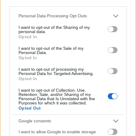
third parties.
Please note that this website/app uses one or more Google
Personal Data Processing Opt Outs
services and may gather and store information including but
not limited to your visit or usage behaviour. You may click to
I want to opt-out of the Sharing of my
personal data.
grant or deny consent to Google and its third-party tags to
Opted In
use your data for below specified purposes in below Google
consent section.
I want to opt-out of the Sale of my
Personal Data.
Opted In
I want to opt-out of processing my
Personal Data for Targeted Advertising.
Opted In
I want to opt-out of Collection, Use,
Retention, Sale, and/or Sharing of my
Personal Data that Is Unrelated with the
Purposes for which it was collected.
Opted Out
Google consents
I want to allow Google to enable storage