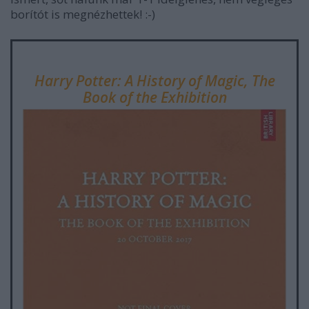
borítót is megnézhettek! :-)
Harry Potter: A History of Magic, The
Book of the Exhibition