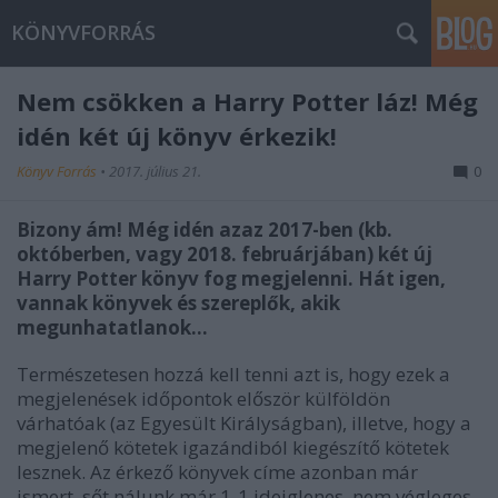
KÖNYVFORRÁS
Nem csökken a Harry Potter láz! Még
idén két új könyv érkezik!
Könyv Forrás
•
2017. július 21.
0
Bizony ám! Még idén azaz 2017-ben (kb.
októberben, vagy 2018. februárjában) két új
Harry Potter könyv fog megjelenni. Hát igen,
vannak könyvek és szereplők, akik
megunhatatlanok...
Természetesen hozzá kell tenni azt is, hogy ezek a
megjelenések időpontok először külföldön
várhatóak (az Egyesült Királyságban), illetve, hogy a
megjelenő kötetek igazándiból kiegészítő kötetek
lesznek. Az érkező könyvek címe azonban már
ismert, sőt nálunk már 1-1 ideiglenes, nem végleges