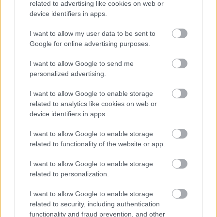
related to advertising like cookies on web or
device identifiers in apps.
I want to allow my user data to be sent to
Google for online advertising purposes.
I want to allow Google to send me
personalized advertising.
Hogy miről lesz bennünk szó? Nos, a British Library
I want to allow Google to enable storage
(ami nem más, mint az Egyesült Királyság nemzeti
related to analytics like cookies on web or
könyvtára, illetve emellett a világ egyik legnagyobb
device identifiers in apps.
könyvtára, ahol mintegy 170 millió tétel van
nyilvántartva, köztük olyan kéziratok is, amelyek
I want to allow Google to enable storage
még időszámításunk előtt 2000-ben keletkeztek) egy
related to functionality of the website or app.
kiállítást szervez a Harry Potter könyvekkel, filmekkel
illetve a sztorival kapcsolatban (ha fogalmazhatunk
I want to allow Google to enable storage
így akkor azt mondhatnánk, hogy tulajdonképpen a
related to personalization.
"Harry Potter unvierzumról", pl. Roxfort-ról stb.) és
tulajdonképpen erről a kiállításról fog szólni a két
I want to allow Google to enable storage
kiadvány (tehát ahogy korábban is említettük, ezek
related to security, including authentication
kiegészítő könyvek lesznek), amely a gyűjtök
functionality and fraud prevention, and other