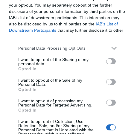
your opt-out. You may separately opt-out of the further
disclosure of your personal information by third parties on the
IAB’s list of downstream participants. This information may
also be disclosed by us to third parties on the
IAB’s List of
Downstream Participants
that may further disclose it to other
third parties.
Itt a Karácsony!
Please note that this website/app uses one or more Google
Personal Data Processing Opt Outs
services and may gather and store information including but
Könyv Forrás
•
2022. december 23.
0
not limited to your visit or usage behaviour. You may click to
I want to opt-out of the Sharing of my
personal data.
grant or deny consent to Google and its third-party tags to
Opted In
use your data for below specified purposes in below Google
Mindenkinek Kellemes Ünnepeket kíván a Géniusz
consent section.
Könyváruház csapata! :-)
I want to opt-out of the Sale of my
Personal Data.
Opted In
I want to opt-out of processing my
Personal Data for Targeted Advertising.
Opted In
I want to opt-out of Collection, Use,
Retention, Sale, and/or Sharing of my
Personal Data that Is Unrelated with the
Purposes for which it was collected.