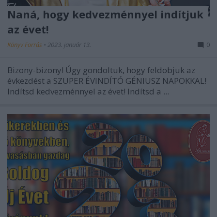
Naná, hogy kedvezménnyel indítjuk
az évet!
Könyv Forrás
•
2023. január 13.
0
Bizony-bizony! Úgy gondoltuk, hogy feldobjuk az
évkezdést a SZUPER ÉVINDÍTÓ GÉNIUSZ NAPOKKAL!
Indítsd kedvezménnyel az évet! Indítsd a ...