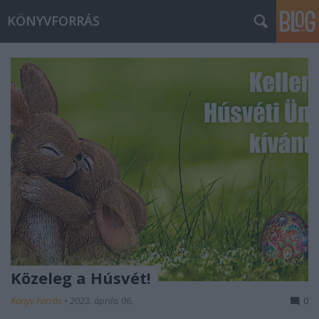
KÖNYVFORRÁS
Közeleg a Húsvét!
Könyv Forrás
•
2023. április 06.
0