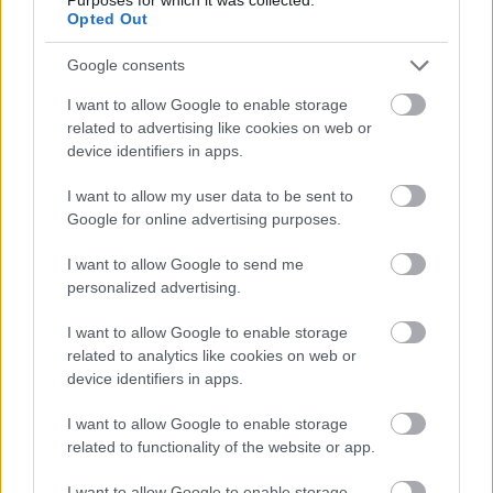
Opted Out
Google consents
I want to allow Google to enable storage
related to advertising like cookies on web or
device identifiers in apps.
Most az ünnepelt adja az ajándékot!
I want to allow my user data to be sent to
Google for online advertising purposes.
22 éves a Géniusz Könyváruház!
Könyv Forrás
•
2022. november 25.
0
I want to allow Google to send me
personalized advertising.
Bizony-bizony, ismét eltelt egy év és a Géniusz
I want to allow Google to enable storage
Könyváruház is öregebb lett egy évvel. Épp 22 évesek
related to analytics like cookies on web or
lettünk!
device identifiers in apps.
22 éves lett a Géniusz ...
I want to allow Google to enable storage
related to functionality of the website or app.
I want to allow Google to enable storage