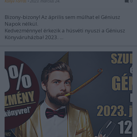
Könyv Forrás
•
2023. március 24.
0
Bizony-bizony! Az április sem múlhat el Géniusz
Napok nélkül.
Kedvezménnyel érkezik a húsvéti nyuszi a Géniusz
Könyváruházba! 2023. ...