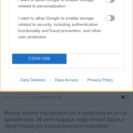
related to personalization.
I want to allow Google to enable storage
related to security, including authentication
functionality and fraud prevention, and other
user protection.
CONFIRM
Indítsd kedvezménnyel a karácsonyi
Data Deletion
Data Access
Privacy Policy
készülődést!
Könyv Forrás
•
2022. november 04.
0
Bizony-bizony! Hamarosan jön a karácsony és jön az
ajándékozás. Mi nem hagyjuk, hogy emiatt fájjon a
fejed! Hiszen jön a Karácsonyváró novemberi ...