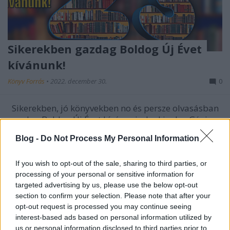
Sikerekben gazdag Boldog Új Évet
kívánunk!
Könyv Forrás
•
2022. december 30.
0
Sikerekben, jó könyvekben no és persze olvasásban
gazdag Boldog Új Évet kíván mindenkinek a Géniusz
Könyváruház csapata!
Blog -
Do Not Process My Personal Information
If you wish to opt-out of the sale, sharing to third parties, or
processing of your personal or sensitive information for
targeted advertising by us, please use the below opt-out
section to confirm your selection. Please note that after your
opt-out request is processed you may continue seeing
interest-based ads based on personal information utilized by
us or personal information disclosed to third parties prior to