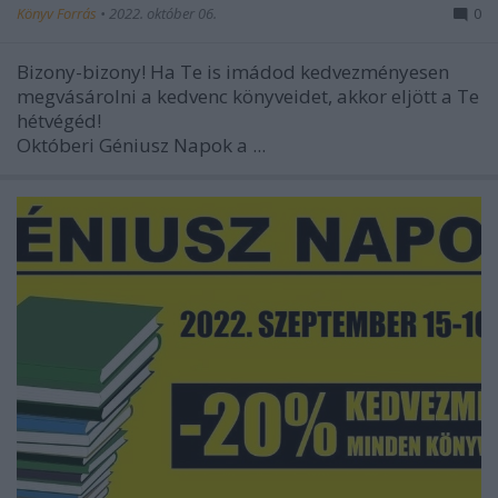
Könyv Forrás
•
2022. október 06.
0
Bizony-bizony! Ha Te is imádod kedvezményesen
megvásárolni a kedvenc könyveidet, akkor eljött a Te
hétvégéd!
Októberi Géniusz Napok a ...