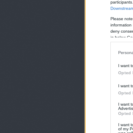
participants
Downstream 
Please note
information 
deny consent
in below Go
Persona
I want t
Opted 
I want t
Opted 
I want 
Advertis
Opted 
I want t
of my P
was col