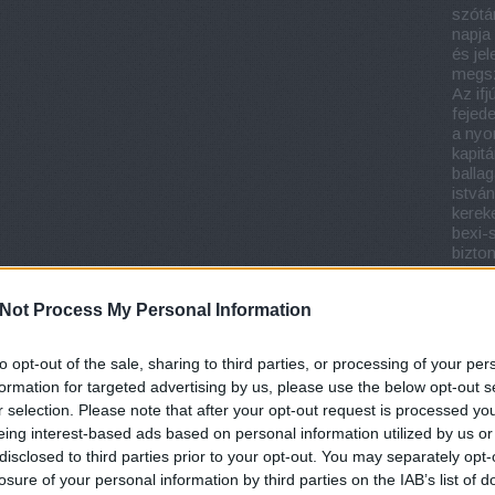
szótá
napja
és jel
megsz
Az if
fejed
a nyo
kapit
balla
istván
kerek
bexi-
bizton
böjte
brow
Not Process My Personal Information
budap
erika
chris
to opt-out of the sale, sharing to third parties, or processing of your per
cseh 
formation for targeted advertising by us, please use the below opt-out s
istván
r selection. Please note that after your opt-out request is processed y
brow
köny
eing interest-based ads based on personal information utilized by us or
regén
disclosed to third parties prior to your opt-out. You may separately opt-
gross
losure of your personal information by third parties on the IAB’s list of
köny