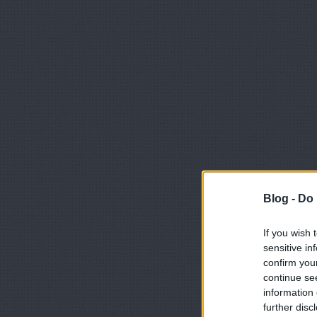
Blog -
Do 
If you wish 
sensitive in
confirm you
continue se
information 
further disc