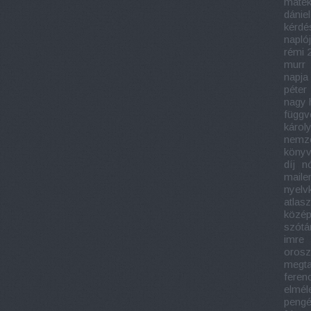
matek
dániel
kérdé
napló
rémi 
murr
napja
péter
nagy 
függv
károl
nemze
könyv
díj
n
maile
nyelv
atlasz
közép
szótá
imre
orosz
megtal
feren
elmél
pengé