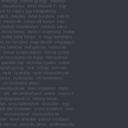
 érettségi
méhes györgy
merényi
mesekönyv
Miért Miskolc? - Egy
sre 63 válasz egy lokálpatrióta
jából
mikulás
milan kundera
milli és
2
minecraft
minecraft könyv
mirr-
miskolc mesekönyv
miskolc város
móra ferenc
móricz zsigmond
müller
müller péter könyv
n
nagy bendegúz
ho-ho-horgász
nagy lászló
négyjegyű
ény táblázat
neil gaiman
nemcsák
y
német szépirodalom
német szótár
ti összetartozás napja
nemzetközi
 ajándék nap
nicholas sparks
nobel-
ógrádi györgy
noir
nőnap
norman
r
nyár
nyaralás
nyári olvasmányok
könyv
nyelvújítás
ofi történelem
ofi történelmi atlasz
iskolásoknak
olasz irodalom
olasz
r
old
old shatterhand
online
oravecz
ördögtojások i ii
örkény istván
lán
oroszlánkölykök
oroszlán - egy
ált élet története
orosz irodalom
örsi
c
orvostörténet
összeesküvés
etek
ötven árnyalat
patrick modiano
k városa
pilinszky jános
podmaniczky