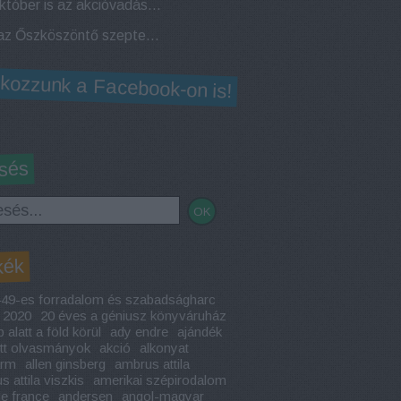
Az október is az akcióvadászattól hangos! Elstartolt az Októberi Géniusz Napok!
Jön az Őszköszöntő szeptemberi Géniusz Napok a miskolci és ózdi Géniusz Könyváruházban!
lkozzunk a Facebook-on is!
sés
kék
49-es forradalom és szabadságharc
2020
20 éves a géniusz könyváruház
 alatt a föld körül
ady endre
ajándék
ott olvasmányok
akció
alkonyat
arm
allen ginsberg
ambrus attila
 attila viszkis
amerikai szépirodalom
le france
andersen
angol-magyar