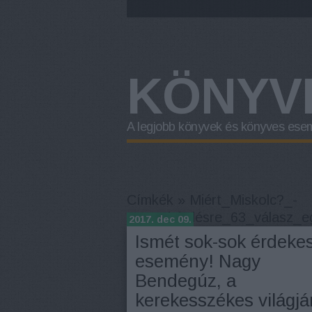
KÖNYV
A legjobb könyvek és könyves ese
Címkék
»
Miért_Miskolc?_-
_Egy_kérdésre_63_válasz_egy
2017. dec 09.
Ismét sok-sok érdeke
esemény! Nagy
Bendegúz, a
kerekesszékes világjá