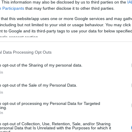
. This information may also be disclosed by us to third parties on the
IA
jegyz
Participants
that may further disclose it to other third parties.
tankö
nemes
 that this website/app uses one or more Google services and may gath
éretts
including but not limited to your visit or usage behaviour. You may click 
tétele
emm
 to Google and its third-party tags to use your data for below specifi
magya
ogle consent section.
2018
érett
köny
l Data Processing Opt Outs
mitol
köny
o opt-out of the Sharing of my personal data.
móds
In
függv
lyuka
film
o opt-out of the Sale of my Personal Data.
atlasz
In
frank
galax
to opt-out of processing my Personal Data for Targeted
gaszt
ing.
kalen
In
könyv
napo
o opt-out of Collection, Use, Retention, Sale, and/or Sharing
goeth
ersonal Data that Is Unrelated with the Purposes for which it
greta 
lected.