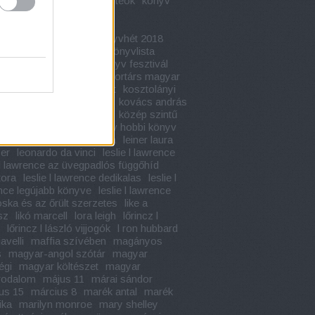
apja
kondor vilmos
konteók
könyv
adaptáció
könyvajánló
vbemutató
könyvélmény
fesztivál
könyvhét
könyvhét 2018
hét 2019
könyvkritika
könyvlista
vünnep
könyv akció
könyv fesztivál
toplista
könyv ünnep
kortárs magyar
lom
kossuth könyvesbolt
kosztolányi
ő
kötelező olvasmányok
kovács andrás
c
közép érettségi tételek
közép szintű
égi
kreatív hobbi
kreatív hobbi könyv
kultúra napja
leiner laura
leiner laura
er
leonardo da vinci
leslie l lawrence
e l lawrence az üvegpadlós függőhíd
tora
leslie l lawrence dedikalas
leslie l
nce legújabb könyve
leslie l lawrence
oska és az őrült szerzetes
like a
sz
likó marcell
lora leigh
lőrincz l
lőrincz l lászló vijjogók
l ron hubbard
avelli
maffia szívében
magányos
s
magyar-angol szótár
magyar
égi
magyar költészet
magyar
rodalom
május 11
márai sándor
us 15
március 8
marék antal
marék
ika
marilyn monroe
mary shelley