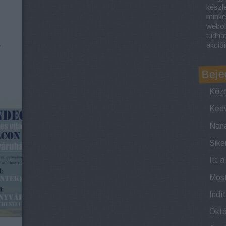
készl
minke
webol
tudha
r
akciói
Beje
Köze
Itt 