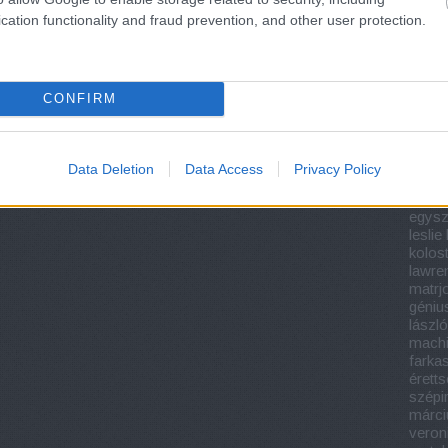
világn
könyv
cation functionality and fraud prevention, and other user protection.
köny
könyv
könyv
köny
CONFIRM
könyv 
iroda
dezs
feren
Data Deletion
Data Access
Privacy Policy
éretts
krimi
egysz
lesli
kolos
lawre
matrj
géniu
lászló
machi
farka
éretts
szépi
márci
veron