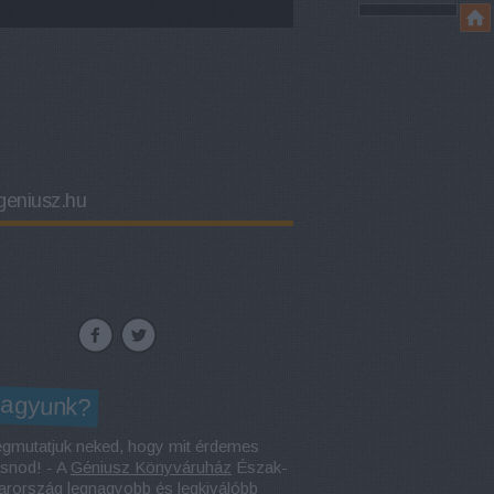
eniusz.hu
vagyunk?
gmutatjuk neked, hogy mit érdemes
asnod! - A
Géniusz Könyváruház
Észak-
rország legnagyobb és legkiválóbb