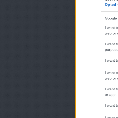
Opted 
Google 
I want t
web or d
I want t
purpose
I want 
I want t
web or d
I want t
or app.
I want t
I want t