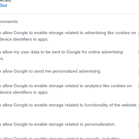
guy d
Out
gyere
gyűrű
consents
Potte
Magi
o allow Google to enable storage related to advertising like cookies on
helen 
henry
evice identifiers in apps.
hobbi
hunte
o allow my user data to be sent to Google for online advertising
ifjúsá
s.
bakte
welsh
to allow Google to send me personalized advertising.
jane a
jean 
depp
o allow Google to enable storage related to analytics like cookies on
mór
evice identifiers in apps.
k rowl
kalev
o allow Google to enable storage related to functionality of the website
frigye
dedik
ken fo
kerté
o allow Google to enable storage related to personalization.
kisfal
költé
o allow Google to enable storage related to security, including