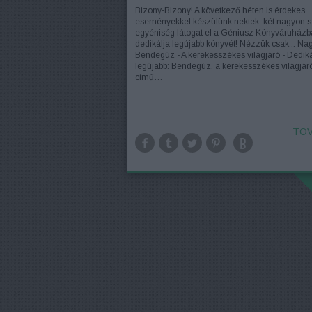
Bizony-Bizony! A következő héten is érdekes
eseményekkel készülünk nektek, két nagyon s
egyéniség látogat el a Géniusz Könyváruházb
dedikálja legújabb könyvét! Nézzük csak... Na
Bendegúz - A kerekesszékes világjáró - Dediká
legújabb: Bendegúz, a kerekesszékes világjár
című…
TOV