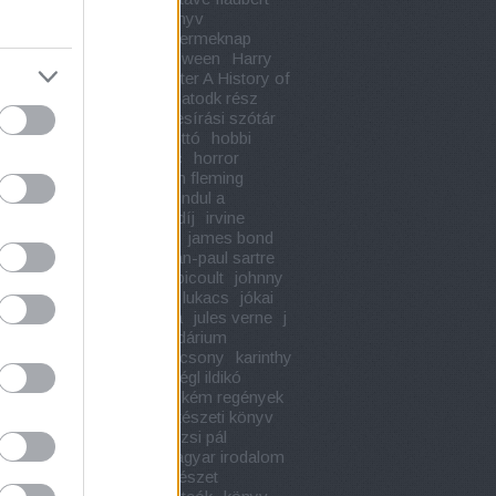
e maupassant
gyerekkönyv
knap
gyermekkönyv
gyermeknap
k ura
hajnal józsef
halloween
Harry
r
harry potter
Harry Potter A History of
c
harry potter könyvek
hatodk rész
keller
hells angels
helyesírási szótár
 david thoreau
herman ottó
hobbi
 könyv
honore de balzac
horror
r s thompson
húsvét
ian fleming
gi könyv
ii. világháború
indul a
rház
ingyenes szállítási díj
irvine
irwin shaw
ír irodalom
james bond
ustin
jaroslav hasek
jean-paul sartre
cocteau
jeff kinney
jodi picoult
johnny
john edgar hoover
john lukacs
jókai
józsef attila
juhász gyula
jules verne
j
ing
kalandregény
kalendárium
ala
kányádi sándor
karácsony
karinthy
s
karl may
kégl ildikó
kégl ildikó
álás
kégl ildikó életszag
kém regények
llett
kereszténység
kertészeti könyv
szkedés
készülődés
kinizsi pál
udy károly
klasszikus magyar irodalom
szet
költészet napja
költészet