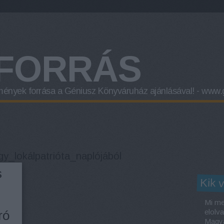
FORRÁS
mények forrása a
Géniusz Könyváruház
ajánlásával! -
www.g
_lokálpatrióta_naplójából
s
Kik 
Mi me
elolv
ró
Magya