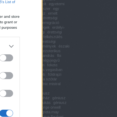
B’s List of
etek
egyetemi könyvesbolt
egyetemi
nyvek
egypercesek
egyszer
egy
 hölgy hagyatéka
életrajz
emelt
er and store
égi szóbeli tételek
emelt érettségi
to grant or
k
emelt szintű érettségi
emigráció
a
engem láss
érdekességek
erdélyi-
ed purposes
r szépirodalom
érettségi
érettségi
érettségi 2020
érettségi felkészülés
ségi kiegészítő könyvek
érettségi
vek
érettségi tételek
események
északi
ógia
évindítás
ezotéria
ezoterikus
vek
e l james
faust
fáy andrás
fbi
zer
fedor vilmos
fehér négyjegyű
ény táblázat
fekete istván
fekete
k
félelem és reszketés las vegasban
filmadaptáció
foci
foci eb
földrajzi
francia irodalom
francia szótár
enstein
franz kafka
frédéric mistral
is útikalauz stopposoknak
ronómia
geniusz20
géniusz
dárium
géniusz könyváruház
géniusz
áruház ózd
géniusz mikukás
géniusz
k
genius könyvkiadó
george orwell
e
gogol
gonzó
gorkij
greta may
may ölelj és ölj
grill
gustave flaubert