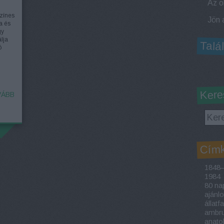
zínes
a és
gy
lja
Talá
ó
Kere
ÁBB
Cím
1848–
1984
80 nap
ajánl
állatf
ambrus
anato