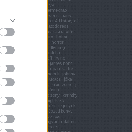
e maupassant
gyerekkönyv
knap
gyermekkönyv
gyermeknap
k ura
hajnal józsef
halloween
harry
Harry Potter
Harry Potter A History of
c
harry potter könyvek
hatodk rész
keller
hells angels
helyesírási szótár
 david thoreau
herman ottó
hobbi
 könyv
honore de balzac
horror
r s thompson
húsvét
ian fleming
gi könyv
ii. világháború
indul a
rház
ingyenes szállítási díj
irvine
irwin shaw
ír irodalom
james bond
ustin
jaroslav hasek
jean-paul sartre
cocteau
jeff kinney
jodi picoult
johnny
john edgar hoover
john lukacs
jókai
józsef attila
juhász gyula
jules verne
j
ing
kalandregény
kalendárium
ala
kányádi sándor
karácsony
karinthy
s
karl may
kégl ildikó
kégl ildikó
álás
kégl ildikó életszag
kém regények
llett
kereszténység
kertészeti könyv
szkedés
készülődés
kinizsi pál
udy károly
klasszikus magyar irodalom
szet
költészet napja
költészet