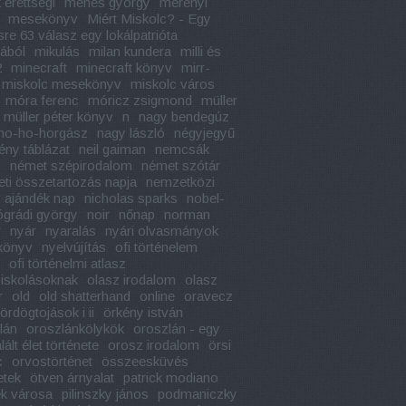
 érettségi
méhes györgy
merényi
mesekönyv
Miért Miskolc? - Egy
sre 63 válasz egy lokálpatrióta
jából
mikulás
milan kundera
milli és
2
minecraft
minecraft könyv
mirr-
miskolc mesekönyv
miskolc város
móra ferenc
móricz zsigmond
müller
müller péter könyv
n
nagy bendegúz
ho-ho-horgász
nagy lászló
négyjegyű
ény táblázat
neil gaiman
nemcsák
y
német szépirodalom
német szótár
ti összetartozás napja
nemzetközi
 ajándék nap
nicholas sparks
nobel-
ógrádi györgy
noir
nőnap
norman
r
nyár
nyaralás
nyári olvasmányok
könyv
nyelvújítás
ofi történelem
ofi történelmi atlasz
iskolásoknak
olasz irodalom
olasz
r
old
old shatterhand
online
oravecz
ördögtojások i ii
örkény istván
lán
oroszlánkölykök
oroszlán - egy
ált élet története
orosz irodalom
örsi
c
orvostörténet
összeesküvés
etek
ötven árnyalat
patrick modiano
k városa
pilinszky jános
podmaniczky