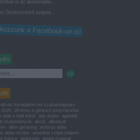
Az október is az akcióvadászattól hangos! Elstartolt az Októberi Géniusz Napok!
Jön az Őszköszöntő szeptemberi Géniusz Napok a miskolci és ózdi Géniusz Könyváruházban!
lkozzunk a Facebook-on is!
sés
kék
49-es forradalom és szabadságharc
2020
20 éves a géniusz könyváruház
 alatt a föld körül
ady endre
ajándék
ott olvasmányok
akció
alkonyat
arm
allen ginsberg
ambrus attila
 attila viszkis
amerikai szépirodalom
le france
andersen
angol-magyar