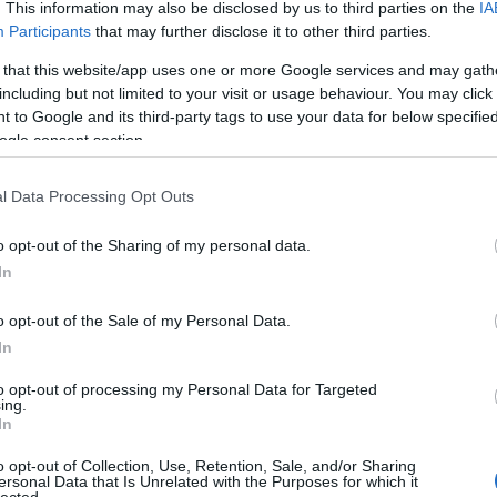
. This information may also be disclosed by us to third parties on the
IA
jegyz
Participants
that may further disclose it to other third parties.
tankö
nemes
 that this website/app uses one or more Google services and may gath
éretts
including but not limited to your visit or usage behaviour. You may click 
tétele
emm
 to Google and its third-party tags to use your data for below specifi
magya
ogle consent section.
2018
érett
köny
l Data Processing Opt Outs
mitol
köny
o opt-out of the Sharing of my personal data.
móds
In
függv
lyuka
film
o opt-out of the Sale of my Personal Data.
atlasz
In
frank
galax
to opt-out of processing my Personal Data for Targeted
gaszt
ing.
kalen
In
könyv
napo
o opt-out of Collection, Use, Retention, Sale, and/or Sharing
goeth
ersonal Data that Is Unrelated with the Purposes for which it
greta 
lected.