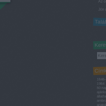
Talá
Kere
Cím
1848–
1984
80 nap
ajánl
állatf
ambrus
anato