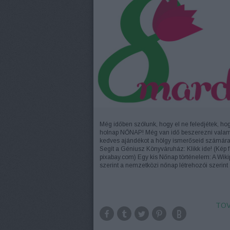
Még időben szólunk, hogy el ne feledjétek, ho
holnap NŐNAP! Még van idő beszerezni valam
kedves ajándékot a hölgy ismerőseid számára
Segít a Géniusz Könyváruház: Klikk ide! (Kép f
pixabay.com) Egy kis Nőnap történelem: A Wiki
szerint a nemzetközi nőnap létrehozói szerin
TOV