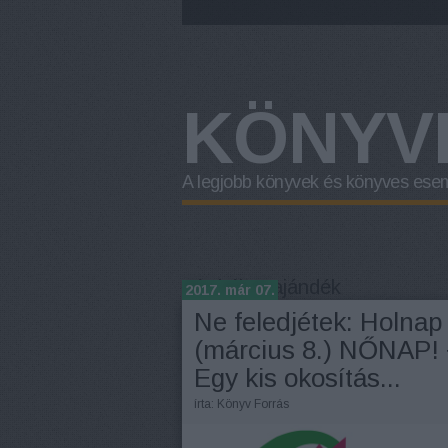
KÖNYV
A legjobb könyvek és könyves ese
Címkék
»
ajándék
2017. már 07.
Ne feledjétek: Holnap
(március 8.) NŐNAP!
Egy kis okosítás...
írta:
Könyv Forrás