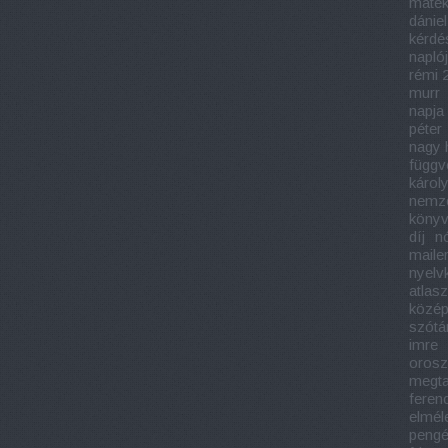
matek
dániel
kérdé
napló
rémi 
murr
napja
péter
nagy 
függv
károl
nemze
könyv
díj
n
maile
nyelv
atlasz
közép
szótá
imre
orosz
megtal
feren
elmél
pengé