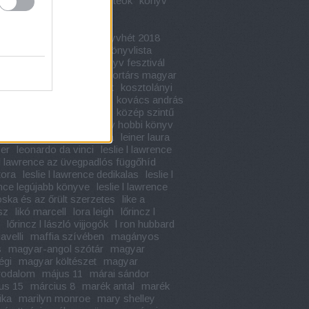
apja
kondor vilmos
konteók
könyv
adaptáció
könyvajánló
vbemutató
könyvélmény
fesztivál
könyvhét
könyvhét 2018
hét 2019
könyvkritika
könyvlista
vünnep
könyv akció
könyv fesztivál
toplista
könyv ünnep
kortárs magyar
lom
kossuth könyvesbolt
kosztolányi
ő
kötelező olvasmányok
kovács andrás
c
közép érettségi tételek
közép szintű
égi
kreatív hobbi
kreatív hobbi könyv
kultúra napja
leiner laura
leiner laura
er
leonardo da vinci
leslie l lawrence
e l lawrence az üvegpadlós függőhíd
tora
leslie l lawrence dedikalas
leslie l
nce legújabb könyve
leslie l lawrence
oska és az őrült szerzetes
like a
sz
likó marcell
lora leigh
lőrincz l
lőrincz l lászló vijjogók
l ron hubbard
avelli
maffia szívében
magányos
s
magyar-angol szótár
magyar
égi
magyar költészet
magyar
rodalom
május 11
márai sándor
us 15
március 8
marék antal
marék
ika
marilyn monroe
mary shelley