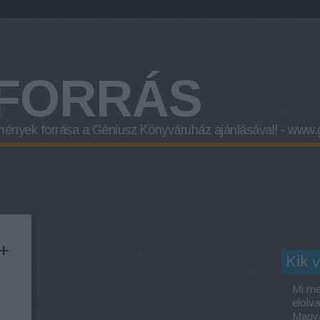
FORRÁS
mények forrása a
Géniusz Könyváruház
ajánlásával! -
www.g
 +
Kik 
Mi me
elolv
Magya