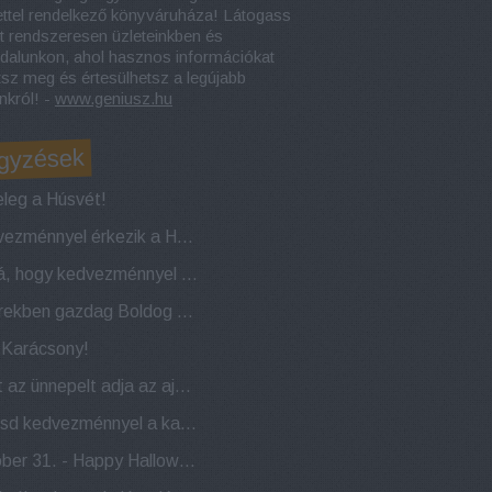
ettel rendelkező könyváruháza! Látogass
t rendszeresen üzleteinkben és
dalunkon, ahol hasznos információkat
tsz meg és értesülhetsz a legújabb
nkról! -
www.geniusz.hu
gyzések
leg a Húsvét!
Kedvezménnyel érkezik a Húsvéti nyuszi!
Naná, hogy kedvezménnyel indítjuk az évet!
Sikerekben gazdag Boldog Új Évet kívánunk!
a Karácsony!
Most az ünnepelt adja az ajándékot! 22 éves a Géniusz Könyváruház!
Indítsd kedvezménnyel a karácsonyi készülődést!
Október 31. - Happy Halloween!