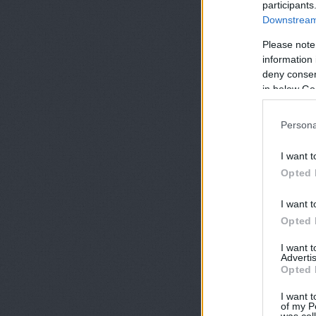
participants
Downstream 
Please note
information 
deny consent
in below Go
Persona
I want t
Opted 
I want t
Opted 
I want 
Advertis
Opted 
I want t
of my P
was col