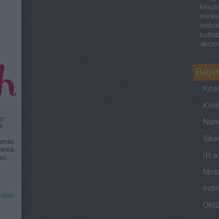
készl
minke
webol
tudha
akciói
Beje
Köze
gy
i
.
orrás:
pédia
Itt 
t az…
ÁBB