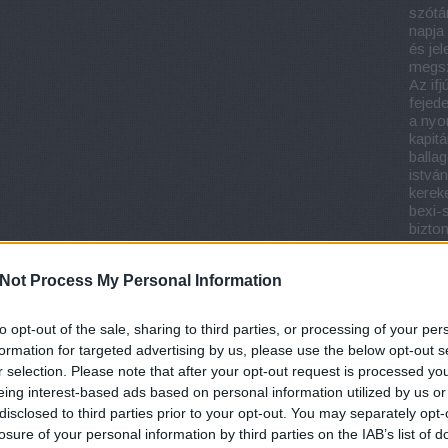
szótá
napja
és jel
megsz
Az if
fejed
a nyo
kapit
balla
istván
kerek
bexi-
bizton
böjte
brow
Not Process My Personal Information
budap
erika
chris
to opt-out of the sale, sharing to third parties, or processing of your per
cseh 
formation for targeted advertising by us, please use the below opt-out s
istván
r selection. Please note that after your opt-out request is processed y
brow
köny
eing interest-based ads based on personal information utilized by us or
regén
disclosed to third parties prior to your opt-out. You may separately opt-
gross
losure of your personal information by third parties on the IAB’s list of
köny