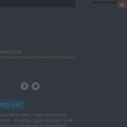
eniusz.hu
vagyunk?
gmutatjuk neked, hogy mit érdemes
asnod! - A
Géniusz Könyváruház
Észak-
rország legnagyobb és legkiválóbb