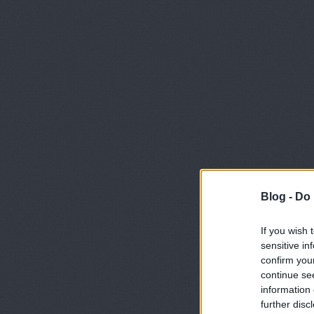
Blog -
Do 
If you wish 
sensitive in
confirm you
continue se
information 
further disc