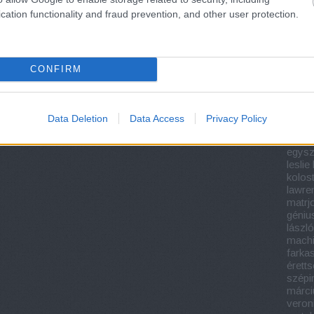
világn
könyv
cation functionality and fraud prevention, and other user protection.
köny
könyv
könyv
köny
CONFIRM
könyv 
iroda
dezs
feren
Data Deletion
Data Access
Privacy Policy
éretts
krimi
egysz
lesli
kolos
lawre
matrj
géniu
lászló
machi
farka
éretts
szépi
márci
veron