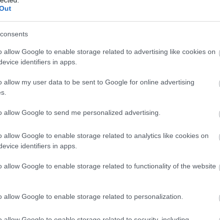
guy d
Out
gyere
gyűrű
consents
potter
Magi
o allow Google to enable storage related to advertising like cookies on
helen 
henry
evice identifiers in apps.
hobbi
hunte
o allow my user data to be sent to Google for online advertising
ifjúsá
s.
bakte
welsh
to allow Google to send me personalized advertising.
jane a
jean 
depp
o allow Google to enable storage related to analytics like cookies on
mór
evice identifiers in apps.
k rowl
kalev
o allow Google to enable storage related to functionality of the website
frigye
dedik
ken fo
kerté
o allow Google to enable storage related to personalization.
kisfal
költé
o allow Google to enable storage related to security, including