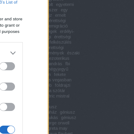
B’s List of
etek
egyetemi könyvesbolt
egyetemi
nyvek
egypercesek
egyszer
egy
 hölgy hagyatéka
életrajz
emelt
er and store
égi szóbeli tételek
emelt érettségi
to grant or
k
emelt szintű érettségi
emigráció
a
engem láss
érdekességek
erdélyi-
ed purposes
r szépirodalom
érettségi
érettségi
érettségi 2020
érettségi felkészülés
ségi kiegészítő könyvek
érettségi
vek
érettségi tételek
események
északi
ógia
évindítás
ezotéria
ezoterikus
vek
e l james
faust
fáy andrás
fbi
zer
fedor vilmos
fehér négyjegyű
ény táblázat
fekete istván
fekete
k
félelem és reszketés las vegasban
filmadaptáció
foci
foci eb
földrajzi
francia irodalom
francia szótár
enstein
franz kafka
frédéric mistral
is útikalauz stopposoknak
ronómia
geniusz20
géniusz
dárium
géniusz könyváruház
géniusz
áruház ózd
géniusz mikukás
géniusz
k
genius könyvkiadó
george orwell
e
gogol
gonzó
gorkij
greta may
may ölelj és ölj
grill
gustave flaubert