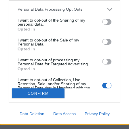
KÖNYVÁRUHÁZBAN!
Please note that this website/app uses one or more Google
Personal Data Processing Opt Outs
services and may gather and store information including but
Könyv Forrás
•
2017. szeptember 01.
0
not limited to your visit or usage behaviour. You may click to
I want to opt-out of the Sharing of my
personal data.
grant or deny consent to Google and its third-party tags to
Opted In
Folyamatos tankönyvbemutató és vásár a Géniusz
use your data for below specified purposes in below Google
consent section.
Könyváruházban! Tudja meg milyen tankönyvekből
I want to opt-out of the Sale of my
Personal Data.
és nyelvkönyvekből tanulnak gyermekei! Az Észak-
Opted In
Magyarországi régióban egyedülálló módon
minden, az oktatásban használatos tankönyv és
I want to opt-out of processing my
nyelvkönyv megtalálható a Géniusz
Personal Data for Targeted Advertising.
Opted In
Könyváruházban, amelyekről a Géniusz…
I want to opt-out of Collection, Use,
Retention, Sale, and/or Sharing of my
Personal Data that Is Unrelated with the
Purposes for which it was collected.
CONFIRM
Opted Out
Google consents
Data Deletion
Data Access
Privacy Policy
SÜTI BEÁLLÍTÁSOK MÓDOSÍTÁSA
I want to allow Google to enable storage
related to advertising like cookies on web or