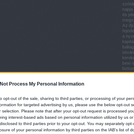
szótá
napja
és jel
megsz
Az if
fejed
a nyo
kapit
balla
istván
kerek
bexi-
bizton
böjte
brow
Not Process My Personal Information
budap
erika
chris
to opt-out of the sale, sharing to third parties, or processing of your per
cseh 
formation for targeted advertising by us, please use the below opt-out s
istván
r selection. Please note that after your opt-out request is processed y
brow
köny
eing interest-based ads based on personal information utilized by us or
regén
disclosed to third parties prior to your opt-out. You may separately opt-
gross
losure of your personal information by third parties on the IAB’s list of
köny