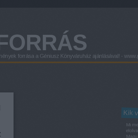
FORRÁS
mények forrása a
Géniusz Könyváruház
ajánlásával! -
www.g
I
Kik 
Mi me
elolv
z
Magya