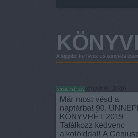
KÖNYV
A legjobb könyvek és könyves ese
Címkék
»
könyvhét_2019
2019. máj 13.
Már most vésd a
naptárba! 90. ÜNNEP
KÖNYVHÉT 2019 -
Találkozz kedvenc
alkotóiddal! A Génius