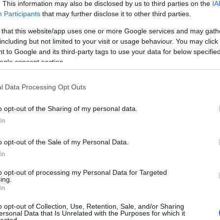
. This information may also be disclosed by us to third parties on the
IA
jegyz
Participants
that may further disclose it to other third parties.
tankö
nemes
 that this website/app uses one or more Google services and may gath
éretts
including but not limited to your visit or usage behaviour. You may click 
tétele
emm
 to Google and its third-party tags to use your data for below specifi
magya
ogle consent section.
2018
érett
köny
l Data Processing Opt Outs
mitol
köny
o opt-out of the Sharing of my personal data.
móds
In
függv
lyuka
film
o opt-out of the Sale of my Personal Data.
atlasz
In
frank
galax
to opt-out of processing my Personal Data for Targeted
gaszt
ing.
kalen
In
könyv
napo
o opt-out of Collection, Use, Retention, Sale, and/or Sharing
goeth
ersonal Data that Is Unrelated with the Purposes for which it
greta 
lected.