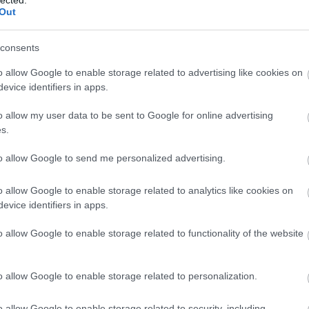
guy d
Out
gyere
gyűrű
consents
potter
Magi
o allow Google to enable storage related to advertising like cookies on
helen 
henry
evice identifiers in apps.
hobbi
hunte
o allow my user data to be sent to Google for online advertising
ifjúsá
s.
bakte
welsh
to allow Google to send me personalized advertising.
jane a
jean 
depp
o allow Google to enable storage related to analytics like cookies on
mór
evice identifiers in apps.
k rowl
kalev
o allow Google to enable storage related to functionality of the website
frigye
dedik
ken fo
kerté
o allow Google to enable storage related to personalization.
kisfal
költé
o allow Google to enable storage related to security, including