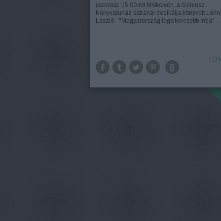
(szerda): 15:00-tól Miskolcon, a Géniusz
Könyváruház sátránál dedikálja könyveit Lőrin
László - "Magyarország legsikeresebb írója" 
TOV