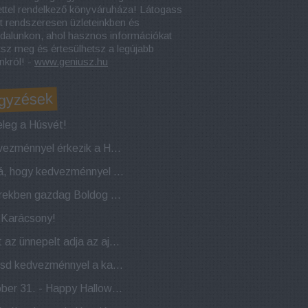
ettel rendelkező könyváruháza! Látogass
t rendszeresen üzleteinkben és
dalunkon, ahol hasznos információkat
tsz meg és értesülhetsz a legújabb
nkról! -
www.geniusz.hu
gyzések
leg a Húsvét!
Kedvezménnyel érkezik a Húsvéti nyuszi!
Naná, hogy kedvezménnyel indítjuk az évet!
Sikerekben gazdag Boldog Új Évet kívánunk!
a Karácsony!
Most az ünnepelt adja az ajándékot! 22 éves a Géniusz Könyváruház!
Indítsd kedvezménnyel a karácsonyi készülődést!
Október 31. - Happy Halloween!