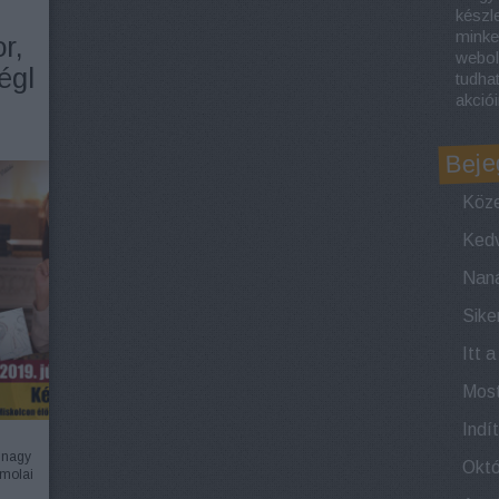
készl
minke
r,
webol
égl
tudha
akciói
Beje
Köze
Itt 
s nagy
omolai