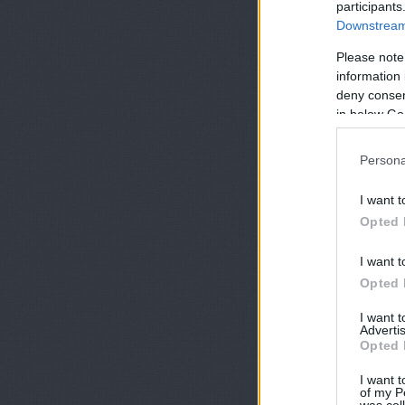
participants
Downstream 
Please note
information 
deny consent
in below Go
Persona
I want t
Opted 
I want t
Opted 
I want 
Advertis
Opted 
I want t
of my P
was col