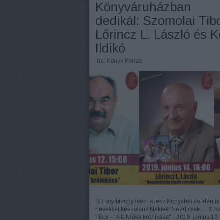
Könyváruházban
dedikál: Szomolai Tibo
Lőrincz L. László és K
Ildikó
írta:
Könyv Forrás
Bizony-bizony idén is lesz Könyvhét és idén i
nevekkel készülünk Nektek! Nézd csak... Sz
Tibor - "A felvidék krónikása" - 2019. június 12.