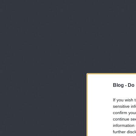
Blog -
Do 
If you wish 
sensitive in
confirm you
continue se
information 
further disc