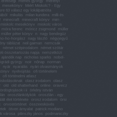
 érettségi
méhes györgy
merényi
mesekönyv
Miért Miskolc? - Egy
sre 63 válasz egy lokálpatrióta
jából
mikulás
milan kundera
milli és
2
minecraft
minecraft könyv
mirr-
miskolc mesekönyv
miskolc város
móra ferenc
móricz zsigmond
müller
müller péter könyv
n
nagy bendegúz
ho-ho-horgász
nagy lászló
négyjegyű
ény táblázat
neil gaiman
nemcsák
y
német szépirodalom
német szótár
ti összetartozás napja
nemzetközi
 ajándék nap
nicholas sparks
nobel-
ógrádi györgy
noir
nőnap
norman
r
nyár
nyaralás
nyári olvasmányok
könyv
nyelvújítás
ofi történelem
ofi történelmi atlasz
iskolásoknak
olasz irodalom
olasz
r
old
old shatterhand
online
oravecz
ördögtojások i ii
örkény istván
lán
oroszlánkölykök
oroszlán - egy
ált élet története
orosz irodalom
örsi
c
orvostörténet
összeesküvés
etek
ötven árnyalat
patrick modiano
k városa
pilinszky jános
podmaniczky