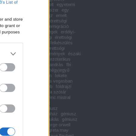
B’s List of
etek
egyetemi könyvesbolt
egyetemi
nyvek
egypercesek
egyszer
egy
 hölgy hagyatéka
életrajz
emelt
er and store
égi szóbeli tételek
emelt érettségi
to grant or
k
emelt szintű érettségi
emigráció
a
engem láss
érdekességek
erdélyi-
ed purposes
r szépirodalom
érettségi
érettségi
érettségi 2020
érettségi felkészülés
ségi kiegészítő könyvek
érettségi
vek
érettségi tételek
események
északi
ógia
évindítás
ezotéria
ezoterikus
vek
e l james
faust
fáy andrás
fbi
zer
fedor vilmos
fehér négyjegyű
ény táblázat
fekete istván
fekete
k
félelem és reszketés las vegasban
filmadaptáció
foci
foci eb
földrajzi
francia irodalom
francia szótár
enstein
franz kafka
frédéric mistral
is útikalauz stopposoknak
ronómia
geniusz20
géniusz
dárium
géniusz könyváruház
géniusz
áruház ózd
géniusz mikukás
géniusz
k
genius könyvkiadó
george orwell
e
gogol
gonzó
gorkij
greta may
may ölelj és ölj
grill
gustave flaubert