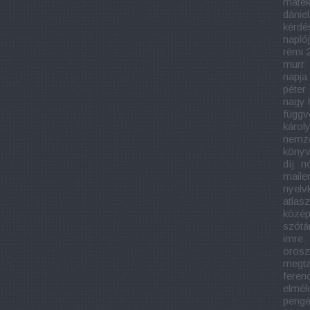
matek
dániel
kérdé
napló
rémi 
murr
napja
péter
nagy 
függv
károl
nemze
könyv
díj
n
maile
nyelv
atlasz
közép
szótá
imre
orosz
megtal
feren
elmél
pengé