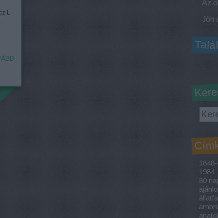
cz L.
-…
Talá
ÁBB
Kere
Cím
1848–
1984
80 nap
ajánl
állatf
ambrus
anato