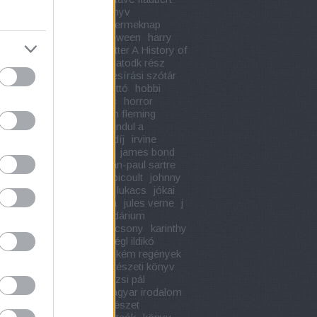
e maupassant
gyerekkönyv
knap
gyermekkönyv
gyermeknap
k ura
hajnal józsef
halloween
harry
Harry Potter
Harry Potter A History of
c
harry potter könyvek
hatodk rész
keller
hells angels
helyesírási szótár
 david thoreau
herman ottó
hobbi
 könyv
honore de balzac
horror
r s thompson
húsvét
ian fleming
gi könyv
ii. világháború
indul a
rház
ingyenes szállítási díj
irvine
irwin shaw
ír irodalom
james bond
ustin
jaroslav hasek
jean-paul sartre
cocteau
jeff kinney
jodi picoult
johnny
john edgar hoover
john lukacs
jókai
józsef attila
juhász gyula
jules verne
j
ing
kalandregény
kalendárium
ala
kányádi sándor
karácsony
karinthy
s
karl may
kégl ildikó
kégl ildikó
álás
kégl ildikó életszag
kém regények
llett
kereszténység
kertészeti könyv
szkedés
készülődés
kinizsi pál
udy károly
klasszikus magyar irodalom
szet
költészet napja
költészet