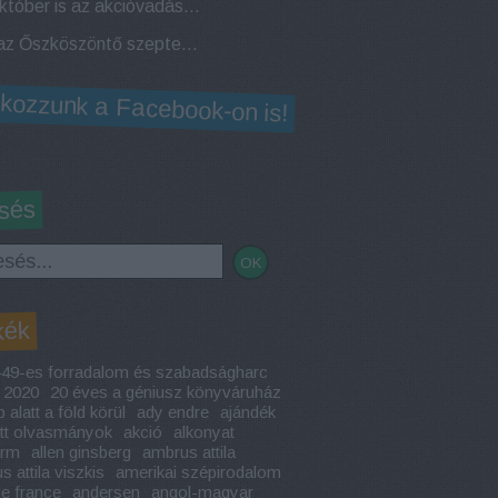
Az október is az akcióvadászattól hangos! Elstartolt az Októberi Géniusz Napok!
Jön az Őszköszöntő szeptemberi Géniusz Napok a miskolci és ózdi Géniusz Könyváruházban!
lkozzunk a Facebook-on is!
sés
kék
49-es forradalom és szabadságharc
2020
20 éves a géniusz könyváruház
 alatt a föld körül
ady endre
ajándék
ott olvasmányok
akció
alkonyat
arm
allen ginsberg
ambrus attila
 attila viszkis
amerikai szépirodalom
le france
andersen
angol-magyar