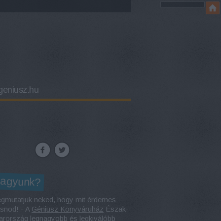
eniusz.hu
vagyunk?
gmutatjuk neked, hogy mit érdemes
asnod! - A
Géniusz Könyváruház
Észak-
rország legnagyobb és legkiválóbb