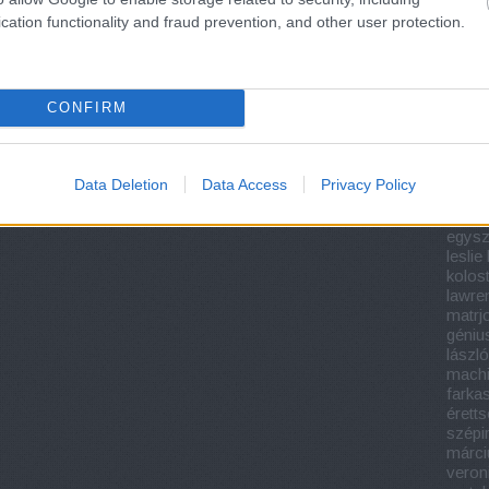
világn
könyv
cation functionality and fraud prevention, and other user protection.
köny
könyv
könyv
köny
CONFIRM
könyv 
iroda
dezs
feren
Data Deletion
Data Access
Privacy Policy
éretts
krimi
egysz
lesli
kolos
lawre
matrj
géniu
lászló
machi
farka
éretts
szépi
márci
veron