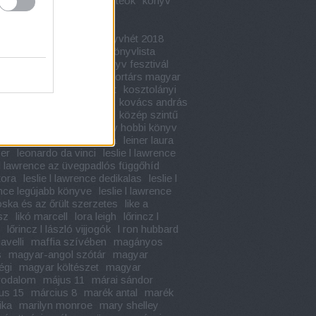
apja
kondor vilmos
konteók
könyv
adaptáció
könyvajánló
vbemutató
könyvélmény
fesztivál
könyvhét
könyvhét 2018
hét 2019
könyvkritika
könyvlista
vünnep
könyv akció
könyv fesztivál
toplista
könyv ünnep
kortárs magyar
lom
kossuth könyvesbolt
kosztolányi
ő
kötelező olvasmányok
kovács andrás
c
közép érettségi tételek
közép szintű
égi
kreatív hobbi
kreatív hobbi könyv
kultúra napja
leiner laura
leiner laura
er
leonardo da vinci
leslie l lawrence
e l lawrence az üvegpadlós függőhíd
tora
leslie l lawrence dedikalas
leslie l
nce legújabb könyve
leslie l lawrence
oska és az őrült szerzetes
like a
sz
likó marcell
lora leigh
lőrincz l
lőrincz l lászló vijjogók
l ron hubbard
avelli
maffia szívében
magányos
s
magyar-angol szótár
magyar
égi
magyar költészet
magyar
rodalom
május 11
márai sándor
us 15
március 8
marék antal
marék
ika
marilyn monroe
mary shelley