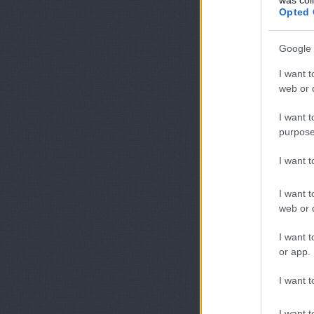
Opted 
Google 
I want t
web or d
I want t
purpose
I want 
I want t
web or d
I want t
or app.
I want t
I want t