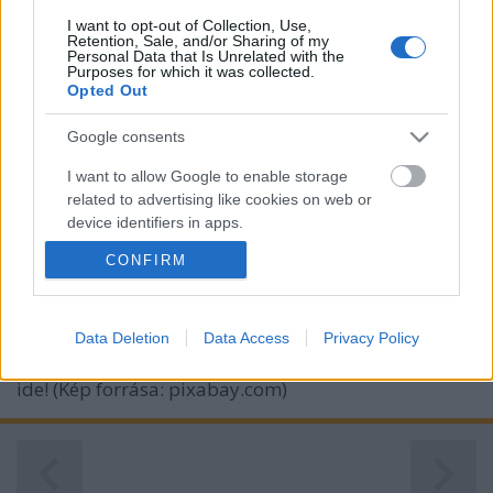
I want to opt-out of Collection, Use,
Retention, Sale, and/or Sharing of my
Personal Data that Is Unrelated with the
Purposes for which it was collected.
Opted Out
Hamarosan Húsvét! - Mi már most
Google consents
elkezdtünk készülődni!
I want to allow Google to enable storage
related to advertising like cookies on web or
Könyv Forrás
•
2017. március 17.
0
device identifiers in apps.
CONFIRM
Igen, már csak alig pár hét és itt a Húsvét!
I want to allow my user data to be sent to
Gondoltátok, hogy így repül az idő? Mint minden
Google for online advertising purposes.
ünnepnél, a Húsvét esetében is a készülődés egyik
I want to allow Google to send me
fontos eleme az ünnepi dekor. Most ebben segít
Data Deletion
Data Access
Privacy Policy
personalized advertising.
nektek a Géniusz Könyváruház! Nézzétek csak: Klikk
ide! (Kép forrása: pixabay.com)
I want to allow Google to enable storage
related to analytics like cookies on web or
device identifiers in apps.