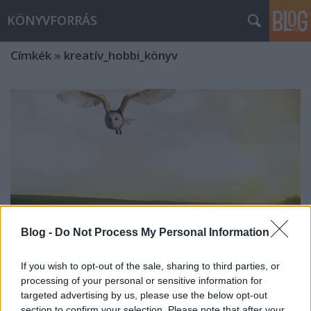
KÖNYVFORRÁS
Címkék
»
kreatív_hobbi_könyv
Blog -
Do Not Process My Personal Information
If you wish to opt-out of the sale, sharing to third parties, or
processing of your personal or sensitive information for
targeted advertising by us, please use the below opt-out
Jövő héten már HÚSVÉT! Néztél már
section to confirm your selection. Please note that after your