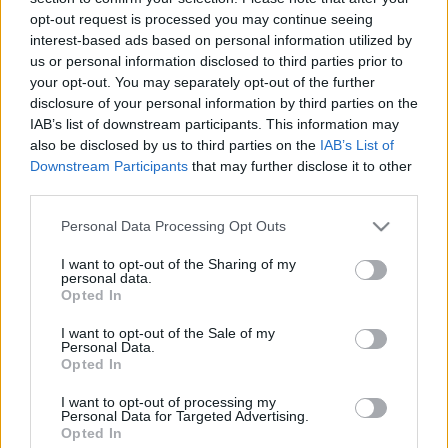
ajándékot? I.
opt-out request is processed you may continue seeing
interest-based ads based on personal information utilized by
Könyv Forrás
•
2017. április 03.
0
us or personal information disclosed to third parties prior to
your opt-out. You may separately opt-out of the further
Így van, gőzerővel közeleg a Húsvét, ilyenkor
disclosure of your personal information by third parties on the
általában azért megszoktuk lepni egymást
IAB’s list of downstream participants. This information may
valamivel. Főleg a gyerkőcöket. Erre természetesen
also be disclosed by us to third parties on the
IAB’s List of
Downstream Participants
that may further disclose it to other
gondolt a Géniusz Könyváruház is! Hogy mikkel?
third parties.
Alább kiderül... Miket ajánlunk? Nos, mi alapvetően
több korosztályban is gondolkodhatunk, hiszen
Please note that this website/app uses one or more Google
Personal Data Processing Opt Outs
természetesen…
services and may gather and store information including but
not limited to your visit or usage behaviour. You may click to
I want to opt-out of the Sharing of my
personal data.
grant or deny consent to Google and its third-party tags to
Opted In
use your data for below specified purposes in below Google
consent section.
I want to opt-out of the Sale of my
Personal Data.
Opted In
I want to opt-out of processing my
Personal Data for Targeted Advertising.
Opted In