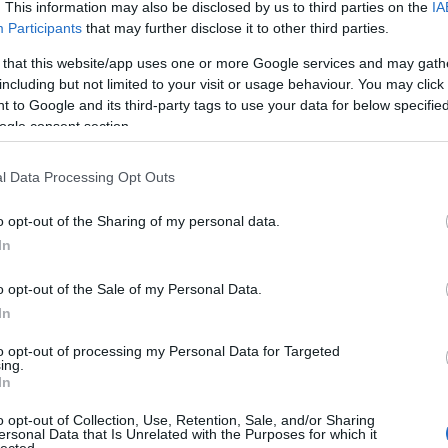
. This information may also be disclosed by us to third parties on the
IA
jegyz
Participants
that may further disclose it to other third parties.
tankö
nemes
 that this website/app uses one or more Google services and may gath
éretts
including but not limited to your visit or usage behaviour. You may click 
tétele
emm
 to Google and its third-party tags to use your data for below specifi
magya
ogle consent section.
2018
érett
köny
l Data Processing Opt Outs
mitol
köny
o opt-out of the Sharing of my personal data.
móds
In
függv
lyuka
film
o opt-out of the Sale of my Personal Data.
atlasz
In
frank
galax
to opt-out of processing my Personal Data for Targeted
gaszt
ing.
kalen
In
könyv
napo
o opt-out of Collection, Use, Retention, Sale, and/or Sharing
goeth
ersonal Data that Is Unrelated with the Purposes for which it
greta 
lected.