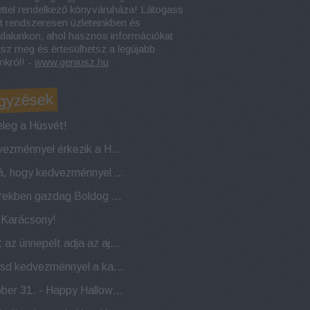
ettel rendelkező könyváruháza! Látogass
t rendszeresen üzleteinkben és
dalunkon, ahol hasznos információkat
tsz meg és értesülhetsz a legújabb
nkról! -
www.geniusz.hu
gyzések
leg a Húsvét!
Kedvezménnyel érkezik a Húsvéti nyuszi!
Naná, hogy kedvezménnyel indítjuk az évet!
Sikerekben gazdag Boldog Új Évet kívánunk!
a Karácsony!
Most az ünnepelt adja az ajándékot! 22 éves a Géniusz Könyváruház!
Indítsd kedvezménnyel a karácsonyi készülődést!
Október 31. - Happy Halloween!