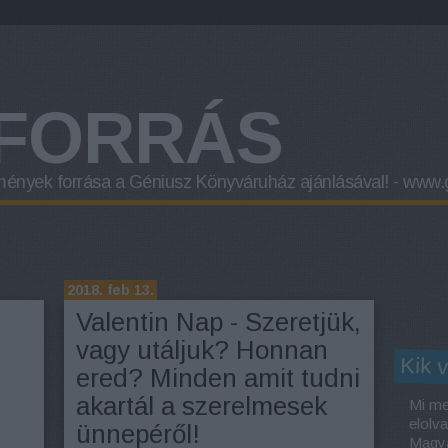
FORRÁS
mények forrása a
Géniusz Könyváruház
ajánlásával! -
www.g
2018. feb 13.
Valentin Nap - Szeretjük,
vagy utáljuk? Honnan
Kik 
ered? Minden amit tudni
akartál a szerelmesek
Mi me
elolv
ünnepéről!
Magya