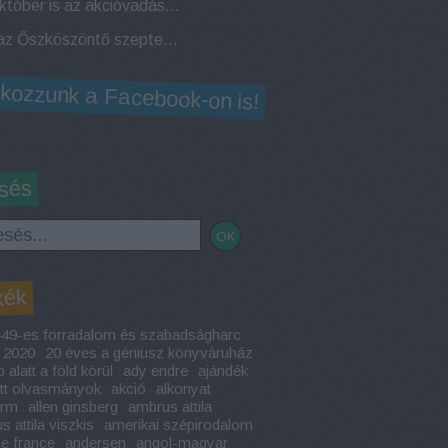
Az október is az akcióvadászattól hangos! Elstartolt az Októberi Géniusz Napok!
Jön az Őszköszöntő szeptemberi Géniusz Napok a miskolci és ózdi Géniusz Könyváruházban!
lkozzunk a Facebook-on is!
sés
kék
49-es forradalom és szabadságharc
2020
20 éves a géniusz könyváruház
 alatt a föld körül
ady endre
ajándék
ott olvasmányok
akció
alkonyat
arm
allen ginsberg
ambrus attila
 attila viszkis
amerikai szépirodalom
le france
andersen
angol-magyar