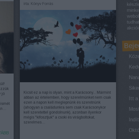
írta:
Könyv Forrás
készl
minke
webol
tudha
akciói
Beje
Köze
ül!
ézzük
Kicsit ez a nap is olyan, mint a Karácsony... Mármint
 jó
abban az értelemben, hogy szerelmünket nem csak
Itt 
ezen a napon kell meglepnünk és szeretnünk
 ismét
(ahogyan a családunkra sem csak Karácsonykor
ban…
kell szeretettel gondolnunk), azonban ilyenkor
mégis "kifosztjuk" a csoki és virágboltokat,
szerelmes…
ÁBB