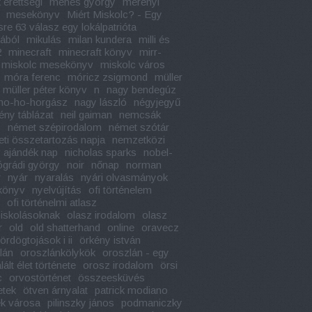
 érettségi
méhes györgy
merényi
mesekönyv
Miért Miskolc? - Egy
sre 63 válasz egy lokálpatrióta
jából
mikulás
milan kundera
milli és
2
minecraft
minecraft könyv
mirr-
miskolc mesekönyv
miskolc város
móra ferenc
móricz zsigmond
müller
müller péter könyv
n
nagy bendegúz
ho-ho-horgász
nagy lászló
négyjegyű
ény táblázat
neil gaiman
nemcsák
y
német szépirodalom
német szótár
ti összetartozás napja
nemzetközi
 ajándék nap
nicholas sparks
nobel-
ógrádi györgy
noir
nőnap
norman
r
nyár
nyaralás
nyári olvasmányok
könyv
nyelvújítás
ofi történelem
ofi történelmi atlasz
iskolásoknak
olasz irodalom
olasz
r
old
old shatterhand
online
oravecz
ördögtojások i ii
örkény istván
lán
oroszlánkölykök
oroszlán - egy
ált élet története
orosz irodalom
örsi
c
orvostörténet
összeesküvés
etek
ötven árnyalat
patrick modiano
k városa
pilinszky jános
podmaniczky