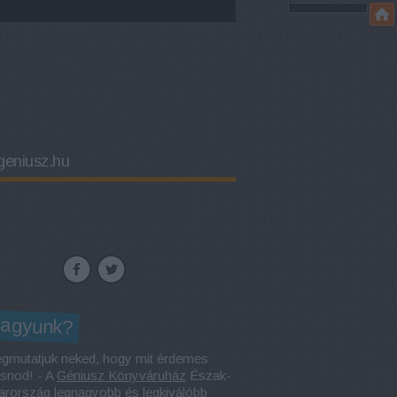
eniusz.hu
vagyunk?
gmutatjuk neked, hogy mit érdemes
asnod! - A
Géniusz Könyváruház
Észak-
rország legnagyobb és legkiválóbb