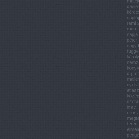
matek
dániel
kérdé
napló
rémi 
murr
napja
péter
nagy 
függv
károl
nemze
könyv
díj
n
maile
nyelv
atlasz
közép
szótá
imre
orosz
megtal
feren
elmél
pengé