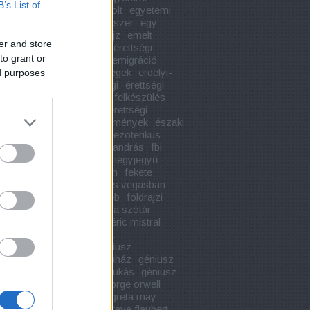
B’s List of
etek
egyetemi könyvesbolt
egyetemi
nyvek
egypercesek
egyszer
egy
 hölgy hagyatéka
életrajz
emelt
er and store
égi szóbeli tételek
emelt érettségi
to grant or
k
emelt szintű érettségi
emigráció
a
engem láss
érdekességek
erdélyi-
ed purposes
r szépirodalom
érettségi
érettségi
érettségi 2020
érettségi felkészülés
ségi kiegészítő könyvek
érettségi
vek
érettségi tételek
események
északi
ógia
évindítás
ezotéria
ezoterikus
vek
e l james
faust
fáy andrás
fbi
zer
fedor vilmos
fehér négyjegyű
ény táblázat
fekete istván
fekete
k
félelem és reszketés las vegasban
filmadaptáció
foci
foci eb
földrajzi
francia irodalom
francia szótár
enstein
franz kafka
frédéric mistral
is útikalauz stopposoknak
ronómia
geniusz20
géniusz
dárium
géniusz könyváruház
géniusz
áruház ózd
géniusz mikukás
géniusz
k
genius könyvkiadó
george orwell
e
gogol
gonzó
gorkij
greta may
may ölelj és ölj
grill
gustave flaubert