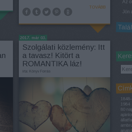
TOVÁBB
Talá
2017. már 03.
Szolgálati közlemény: Itt
an
a tavasz! Kitört a
Kere
ROMANTIKA láz!
írta:
Könyv Forrás
Cím
1848–
1984
80 nap
ajánl
állatf
ambrus
anato