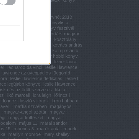
apja
kondor vilmos
konteók
könyv
adaptáció
könyvajánló
vbemutató
könyvélmény
fesztivál
könyvhét
könyvhét 2018
hét 2019
könyvkritika
könyvlista
vünnep
könyv akció
könyv fesztivál
toplista
könyv ünnep
kortárs magyar
lom
kossuth könyvesbolt
kosztolányi
ő
kötelező olvasmányok
kovács andrás
c
közép érettségi tételek
közép szintű
égi
kreatív hobbi
kreatív hobbi könyv
kultúra napja
leiner laura
leiner laura
er
leonardo da vinci
leslie l lawrence
e l lawrence az üvegpadlós függőhíd
tora
leslie l lawrence dedikalas
leslie l
nce legújabb könyve
leslie l lawrence
oska és az őrült szerzetes
like a
sz
likó marcell
lora leigh
lőrincz l
lőrincz l lászló vijjogók
l ron hubbard
avelli
maffia szívében
magányos
s
magyar-angol szótár
magyar
égi
magyar költészet
magyar
rodalom
május 11
márai sándor
us 15
március 8
marék antal
marék
ika
marilyn monroe
mary shelley