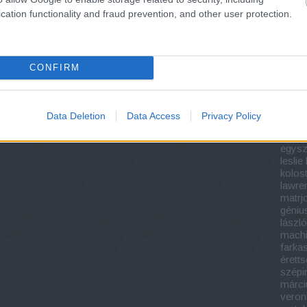
világn
könyv
cation functionality and fraud prevention, and other user protection.
köny
könyv
könyv
köny
CONFIRM
könyv 
iroda
dezs
feren
Data Deletion
Data Access
Privacy Policy
éretts
krimi
egysz
lesli
kolos
lawre
matrj
géniu
lászló
machi
farka
éretts
szépi
márci
veron