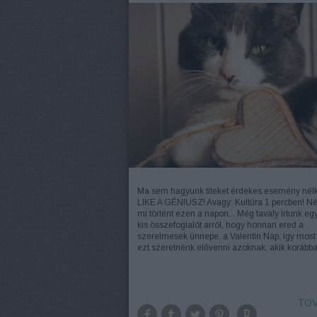
Ma sem hagyunk titeket érdekes esemény nélk
LIKE A GÉNIUSZ! Avagy: Kultúra 1 percben! N
mi történt ezen a napon... Még tavaly írtunk egy
kis összefoglalót arról, hogy honnan ered a
szerelmesek ünnepe, a Valentin Nap, így most
ezt szeretnénk elővenni azoknak, akik koráb
TOV