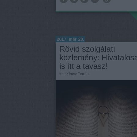
2017. már 20.
Rövid szolgálati
közlemény: Hivatalos
is itt a tavasz!
írta:
Könyv Forrás