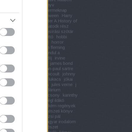
e maupassant
gyerekkönyv
knap
gyermekkönyv
gyermeknap
k ura
hajnal józsef
halloween
Harry
r
harry potter
Harry Potter A History of
c
harry potter könyvek
hatodk rész
keller
hells angels
helyesírási szótár
 david thoreau
herman ottó
hobbi
 könyv
honore de balzac
horror
r s thompson
húsvét
ian fleming
gi könyv
ii. világháború
indul a
rház
ingyenes szállítási díj
irvine
irwin shaw
ír irodalom
james bond
ustin
jaroslav hasek
jean-paul sartre
cocteau
jeff kinney
jodi picoult
johnny
john edgar hoover
john lukacs
jókai
józsef attila
juhász gyula
jules verne
j
ing
kalandregény
kalendárium
ala
kányádi sándor
karácsony
karinthy
s
karl may
kégl ildikó
kégl ildikó
álás
kégl ildikó életszag
kém regények
llett
kereszténység
kertészeti könyv
szkedés
készülődés
kinizsi pál
udy károly
klasszikus magyar irodalom
szet
költészet napja
költészet