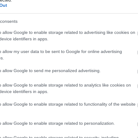
guy d
Out
gyere
gyűrű
consents
Potte
Magi
o allow Google to enable storage related to advertising like cookies on
helen 
henry
evice identifiers in apps.
hobbi
hunte
o allow my user data to be sent to Google for online advertising
ifjúsá
s.
bakte
welsh
to allow Google to send me personalized advertising.
jane a
jean 
depp
o allow Google to enable storage related to analytics like cookies on
mór
evice identifiers in apps.
k rowl
kalev
o allow Google to enable storage related to functionality of the website
frigye
dedik
ken fo
kerté
o allow Google to enable storage related to personalization.
kisfal
költé
o allow Google to enable storage related to security, including