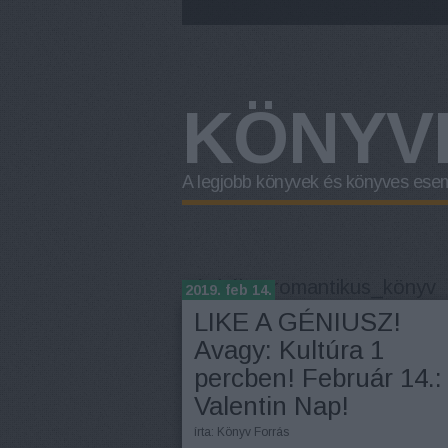
KÖNYV
A legjobb könyvek és könyves ese
Címkék
»
romantikus_könyv
2019. feb 14.
LIKE A GÉNIUSZ!
Avagy: Kultúra 1
percben! Február 14.:
Valentin Nap!
írta:
Könyv Forrás