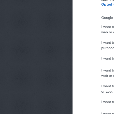
Opted 
Google 
I want t
web or d
I want t
purpose
I want 
I want t
web or d
I want t
or app.
I want t
I want t