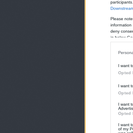
participants
Downstream 
Please note
information 
deny consent
in below Go
Persona
I want t
Opted 
I want t
Opted 
I want 
Advertis
Opted 
I want t
of my P
was col