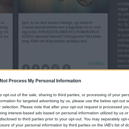
szótá
napja
és jel
megsz
e a
Igen, ez az első tavaszi hétvége, így tehát mi
Az if
lőség.
mással készülhetnénk erre a legjobban mi is, mint
fejed
gy: De
egy jó kis -50% KEDVEZMÉNYES ROMANTIKUS
a nyo
12-es
KÖNYV akcióval! Nemde? Dehogynem! Nézzétek
kapit
meg: Klikk ide! (Kép forrása: pixabay.com)
balla
istván
kerek
bexi-
TOVÁBB
bizton
böjte
ÁBB
brow
Not Process My Personal Information
budap
erika
chris
to opt-out of the sale, sharing to third parties, or processing of your per
cseh 
formation for targeted advertising by us, please use the below opt-out s
istván
r selection. Please note that after your opt-out request is processed y
brow
köny
eing interest-based ads based on personal information utilized by us or
regén
disclosed to third parties prior to your opt-out. You may separately opt-
gross
losure of your personal information by third parties on the IAB’s list of
köny